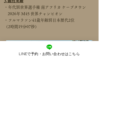
3.競技実績
・年代別世界選手権 南アフリカ ケープタウン
2026年 M45 世界チャンピオン
・フルマラソン41歳年齢別日本歴代2位
（
2時間19分07秒）
LINEで予約・お問い合わせはこちら
Runkeは、これまでの指導実績や競技者とし