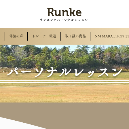
Runke
ランニングパーソナルレッスン
ア
体験の声
トレーナー派遣
取り扱い商品
NM MARATHON T
パーソナルレッスン