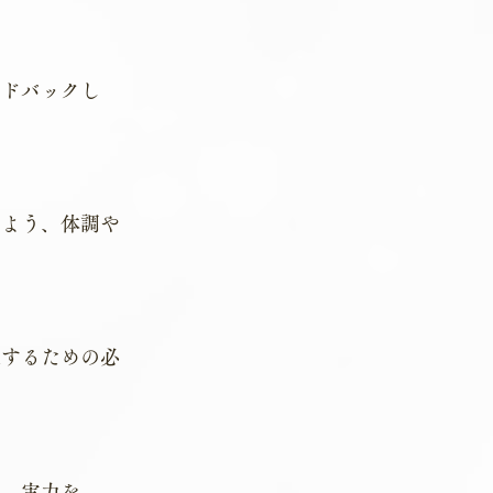
ードバックし
るよう、体調や
走するための必
い、実力を