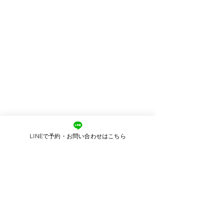
LINEで予約・お問い合わせはこちら
最初に口に入れたのが
エネルギー酵素
50種類以上の果物や野菜が入っていて
栄養補給がばっちりなんです。